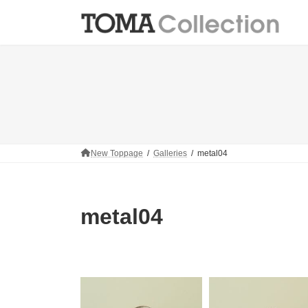
コ
ナ
ン
ビ
テ
ゲ
ン
ー
ツ
シ
へ
ョ
ス
ン
キ
に
ッ
移
プ
動
New Toppage
Galleries
metal04
metal04