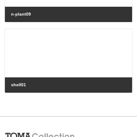
n-plant09
shell01