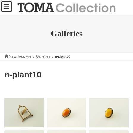
コ
ナ
ン
ビ
テ
ゲ
ン
ー
ツ
シ
へ
ョ
Galleries
ス
ン
キ
に
ッ
移
プ
動
New Toppage
Galleries
n-plant10
n-plant10