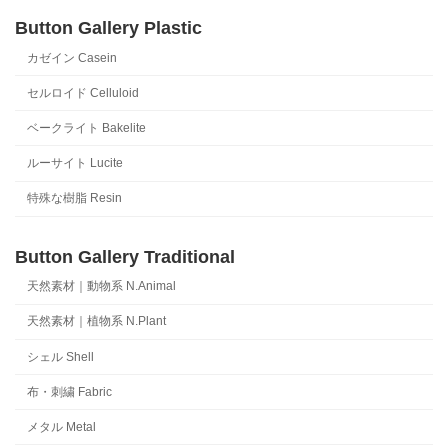
Button Gallery Plastic
カゼイン Casein
セルロイド Celluloid
ベークライト Bakelite
ルーサイト Lucite
特殊な樹脂 Resin
Button Gallery Traditional
天然素材｜動物系 N.Animal
天然素材｜植物系 N.Plant
シェル Shell
布・刺繍 Fabric
メタル Metal