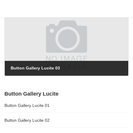
Button Gallery Lucite 03
Button Gallery Lucite
Button Gallery Lucite 01
Button Gallery Lucite 02